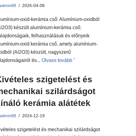
admin88
2026-04-08
lumínium-oxid-kerámia cső: Alumínium-oxidból
Al2O3) készült alumínium-kerámia cső:
ulajdonságaik, felhasználásuk és előnyeik
lumínium-oxid kerámia cső, amely alumínium-
xidból (Al2O3) készült, nagyszerű
lajdonságairól és...
Olvass tovább "
ivételes szigetelést és
mechanikai szilárdságot
ínáló kerámia alátétek
admin88
2024-12-19
ivételes szigetelést és mechanikai szilárdságot