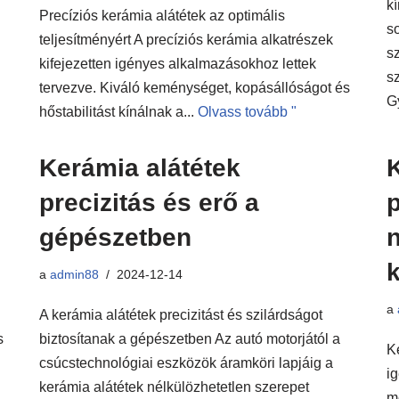
k
Precíziós kerámia alátétek az optimális
s
teljesítményért A precíziós kerámia alkatrészek
s
kifejezetten igényes alkalmazásokhoz lettek
sz
tervezve. Kiváló keménységet, kopásállóságot és
G
hőstabilitást kínálnak a...
Olvass tovább "
Kerámia alátétek
precizitás és erő a
p
gépészetben
k
a
admin88
2024-12-14
a
A kerámia alátétek precizitást és szilárdságot
s
biztosítanak a gépészetben Az autó motorjától a
K
csúcstechnológiai eszközök áramköri lapjáig a
i
kerámia alátétek nélkülözhetetlen szerepet
m