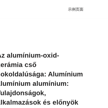
示例页面
Az alumínium-oxid-
kerámia cső
sokoldalúsága: Alumínium
alumínium alumínium:
Tulajdonságok,
alkalmazások és előnyök