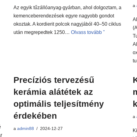
a
Az egyik tűzállóanyag-gyárban, ahol dolgoztam, a
kemenceberendezések egyre nagyobb gondot
A
okoztak. A kordierit polcok nagyjából 40–50 ciklus
(
után megrepedtek 1250…
Olvass tovább "
T
A
o
tu
Precíziós tervezésű
K
kerámia alátétek az
optimális teljesítmény
k
érdekében
a
é
a
admin88
2024-12-27
K
r