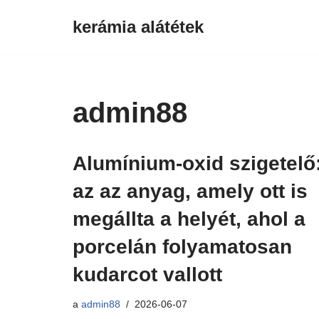
kerámia alátétek
Ugrás
a
tartalomra
admin88
Alumínium-oxid szigetelő
az az anyag, amely ott is
megállta a helyét, ahol a
porcelán folyamatosan
kudarcot vallott
a
admin88
2026-06-07