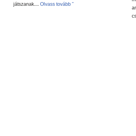
játszanak....
Olvass tovább "
am
c