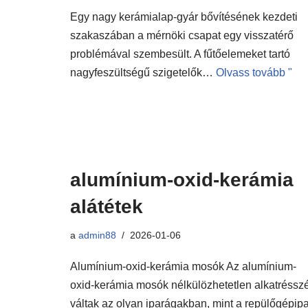
Egy nagy kerámialap-gyár bővítésének kezdeti
szakaszában a mérnöki csapat egy visszatérő
problémával szembesült. A fűtőelemeket tartó
nagyfeszültségű szigetelők…
Olvass tovább "
alumínium-oxid-kerámia
alátétek
a
admin88
2026-01-06
Alumínium-oxid-kerámia mosók Az alumínium-
oxid-kerámia mosók nélkülözhetetlen alkatréssz
váltak az olyan iparágakban, mint a repülőgépipa