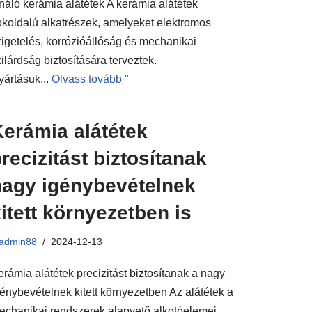
ínáló kerámia alátétek A kerámia alátétek
okoldalú alkatrészek, amelyeket elektromos
zigetelés, korrózióállóság és mechanikai
ilárdság biztosítására terveztek.
yártásuk...
Olvass tovább "
Kerámia alátétek
recizitást biztosítanak
nagy igénybevételnek
itett környezetben is
admin88
2024-12-13
erámia alátétek precizitást biztosítanak a nagy
génybevételnek kitett környezetben Az alátétek a
echanikai rendszerek alapvető alkotóelemei,