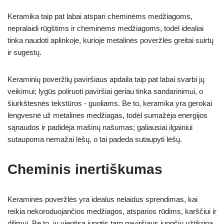
Keramika taip pat labai atspari cheminėms medžiagoms,
nepralaidi rūgštims ir cheminėms medžiagoms, todėl idealiai
tinka naudoti aplinkoje, kurioje metalinės poveržlės greitai suirtų
ir sugestų.
Keraminių poveržlių paviršiaus apdaila taip pat labai svarbi jų
veikimui; lygūs poliruoti paviršiai geriau tinka sandarinimui, o
šiurkštesnės tekstūros - guoliams. Be to, keramika yra gerokai
lengvesnė už metalines medžiagas, todėl sumažėja energijos
sąnaudos ir padidėja mašinų našumas; galiausiai ilgainiui
sutaupoma nemažai lėšų, o tai padeda sutaupyti lėšų.
Cheminis inertiškumas
Keraminės poveržlės yra idealus nelaidus sprendimas, kai
reikia nekoroduojančios medžiagos, atsparios rūdims, karščiui ir
dilimui. Be to, jų vientisa jungtis tarp paviršiaus jungčių užtikrina