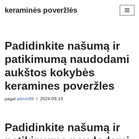
keraminės poveržlės
Pereiti
prie
turinio
Padidinkite našumą ir
patikimumą naudodami
aukštos kokybės
keramines poveržles
pagal
admin88
2024-09-19
Padidinkite našumą ir