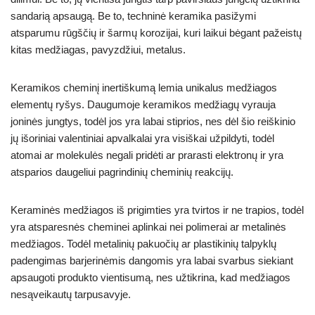
sandarią apsaugą. Be to, techninė keramika pasižymi
atsparumu rūgščių ir šarmų korozijai, kuri laikui bėgant pažeistų
kitas medžiagas, pavyzdžiui, metalus.
Keramikos cheminį inertiškumą lemia unikalus medžiagos
elementų ryšys. Daugumoje keramikos medžiagų vyrauja
joninės jungtys, todėl jos yra labai stiprios, nes dėl šio reiškinio
jų išoriniai valentiniai apvalkalai yra visiškai užpildyti, todėl
atomai ar molekulės negali pridėti ar prarasti elektronų ir yra
atsparios daugeliui pagrindinių cheminių reakcijų.
Keraminės medžiagos iš prigimties yra tvirtos ir ne trapios, todėl
yra atsparesnės cheminei aplinkai nei polimerai ar metalinės
medžiagos. Todėl metalinių pakuočių ar plastikinių talpyklų
padengimas barjerinėmis dangomis yra labai svarbus siekiant
apsaugoti produkto vientisumą, nes užtikrina, kad medžiagos
nesąveikautų tarpusavyje.