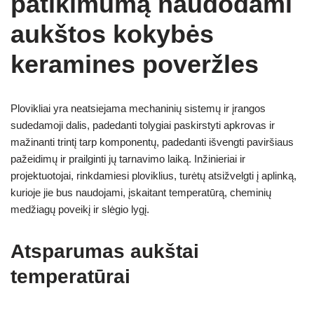
patikimumą naudodami
aukštos kokybės
keramines poveržles
Plovikliai yra neatsiejama mechaninių sistemų ir įrangos
sudedamoji dalis, padedanti tolygiai paskirstyti apkrovas ir
mažinanti trintį tarp komponentų, padedanti išvengti paviršiaus
pažeidimų ir prailginti jų tarnavimo laiką. Inžinieriai ir
projektuotojai, rinkdamiesi ploviklius, turėtų atsižvelgti į aplinką,
kurioje jie bus naudojami, įskaitant temperatūrą, cheminių
medžiagų poveikį ir slėgio lygį.
Atsparumas aukštai
temperatūrai