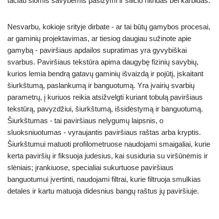
tačiau šiomis savybėmis pasižymi ir silicio nitridas bei karbidas.
Nesvarbu, kokioje srityje dirbate - ar tai būtų gamybos procesai,
ar gaminių projektavimas, ar tiesiog daugiau sužinote apie
gamybą - paviršiaus apdailos supratimas yra gyvybiškai
svarbus. Paviršiaus tekstūra apima daugybę fizinių savybių,
kurios lemia bendrą gatavų gaminių išvaizdą ir pojūtį, įskaitant
šiurkštumą, paslankumą ir banguotumą. Yra įvairių svarbių
parametrų, į kuriuos reikia atsižvelgti kuriant tobulą paviršiaus
tekstūrą, pavyzdžiui, šiurkštumą, išsidėstymą ir banguotumą.
Šiurkštumas - tai paviršiaus nelygumų laipsnis, o
sluoksniuotumas - vyraujantis paviršiaus raštas arba kryptis.
Šiurkštumui matuoti profilometruose naudojami smaigaliai, kurie
kerta paviršių ir fiksuoja judesius, kai susiduria su viršūnėmis ir
slėniais; įrankiuose, specialiai sukurtuose paviršiaus
banguotumui įvertinti, naudojami filtrai, kurie filtruoja smulkias
detales ir kartu matuoja didesnius bangų raštus jų paviršiuje.