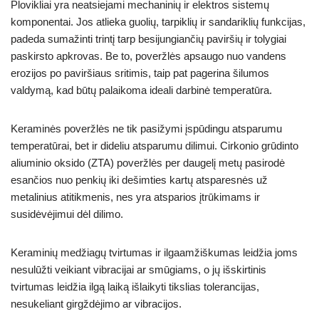
Plovikliai yra neatsiejami mechaninių ir elektros sistemų
komponentai. Jos atlieka guolių, tarpiklių ir sandariklių funkcijas,
padeda sumažinti trintį tarp besijungiančių paviršių ir tolygiai
paskirsto apkrovas. Be to, poveržlės apsaugo nuo vandens
erozijos po paviršiaus sritimis, taip pat pagerina šilumos
valdymą, kad būtų palaikoma ideali darbinė temperatūra.
Keraminės poveržlės ne tik pasižymi įspūdingu atsparumu
temperatūrai, bet ir dideliu atsparumu dilimui. Cirkonio grūdinto
aliuminio oksido (ZTA) poveržlės per daugelį metų pasirodė
esančios nuo penkių iki dešimties kartų atsparesnės už
metalinius atitikmenis, nes yra atsparios įtrūkimams ir
susidėvėjimui dėl dilimo.
Keraminių medžiagų tvirtumas ir ilgaamžiškumas leidžia joms
nesulūžti veikiant vibracijai ar smūgiams, o jų išskirtinis
tvirtumas leidžia ilgą laiką išlaikyti tikslias tolerancijas,
nesukeliant girgždėjimo ar vibracijos.