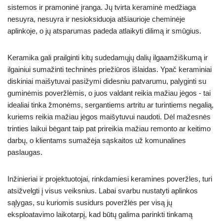
sistemos ir pramoninė įranga. Jų tvirta keraminė medžiaga
nesuyra, nesuyra ir nesioksiduoja atšiaurioje cheminėje
aplinkoje, o jų atsparumas padeda atlaikyti dilimą ir smūgius.
Keramika gali prailginti kitų sudedamųjų dalių ilgaamžiškumą ir
ilgainiui sumažinti techninės priežiūros išlaidas. Ypač keraminiai
diskiniai maišytuvai pasižymi didesniu patvarumu, palyginti su
guminėmis poveržlėmis, o juos valdant reikia mažiau jėgos - tai
idealiai tinka žmonėms, sergantiems artritu ar turintiems negalią,
kuriems reikia mažiau jėgos maišytuvui naudoti. Dėl mažesnės
trinties laikui bėgant taip pat prireikia mažiau remonto ar keitimo
darbų, o klientams sumažėja sąskaitos už komunalines
paslaugas.
Inžinieriai ir projektuotojai, rinkdamiesi keramines poveržles, turi
atsižvelgti į visus veiksnius. Labai svarbu nustatyti aplinkos
sąlygas, su kuriomis susidurs poveržlės per visą jų
eksploatavimo laikotarpį, kad būtų galima parinkti tinkamą