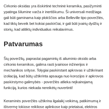
Cirkonio oksidas yra išskirtinė techninė keramika, pasižyminti
ypatinga šilumine varža ir inertiškumu. Ši universali medžiaga
gali būti gaminama kaip plokščios arba Belleville tipo poveržlės,
kad tiktų beveik bet kokiai paskirčiai, ir gali būti įvairių dydžių ir
storių, kad atitiktų individualius reikalavimus.
Patvarumas
Šių poveržlių, paprastai pagamintų iš aliuminio oksido arba
cirkonio keramikos, galima rasti įvairiose inžinerijos ir
mechanikos srityse. Tolygiai paskirstant apkrovas ir užtikrinant
izoliaciją, kad būtų užtikrinta apsauga nuo korozijos ir apkrovos
paskirstymo galimybės - poveržlės atlieka neįkainojamą
funkciją, kurios niekada nereikėtų nuvertinti!
Keraminės poveržlės užtikrina ilgalaikį veikimą, patikimumą ir
ištvermę tokiose reikliose aplinkose kaip prietaisai, elektros