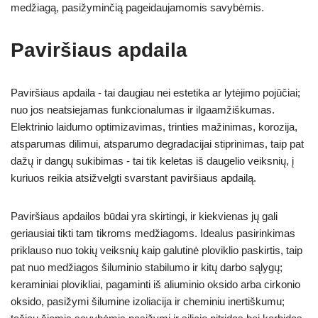
medžiagą, pasižyminčią pageidaujamomis savybėmis.
Paviršiaus apdaila
Paviršiaus apdaila - tai daugiau nei estetika ar lytėjimo pojūčiai;
nuo jos neatsiejamas funkcionalumas ir ilgaamžiškumas.
Elektrinio laidumo optimizavimas, trinties mažinimas, korozija,
atsparumas dilimui, atsparumo degradacijai stiprinimas, taip pat
dažų ir dangų sukibimas - tai tik keletas iš daugelio veiksnių, į
kuriuos reikia atsižvelgti svarstant paviršiaus apdailą.
Paviršiaus apdailos būdai yra skirtingi, ir kiekvienas jų gali
geriausiai tikti tam tikroms medžiagoms. Idealus pasirinkimas
priklauso nuo tokių veiksnių kaip galutinė ploviklio paskirtis, taip
pat nuo medžiagos šiluminio stabilumo ir kitų darbo sąlygų;
keraminiai plovikliai, pagaminti iš aliuminio oksido arba cirkonio
oksido, pasižymi šilumine izoliacija ir cheminiu inertiškumu;