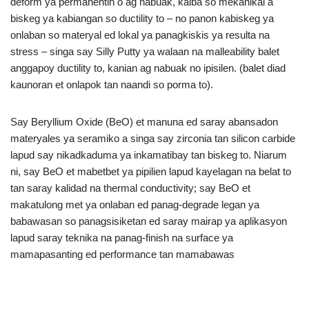
deform ya permanentin o ag nabuak, kaiba so mekanikal a
biskeg ya kabiangan so ductility to – no panon kabiskeg ya
onlaban so materyal ed lokal ya panagkiskis ya resulta na
stress – singa say Silly Putty ya walaan na malleability balet
anggapoy ductility to, kanian ag nabuak no ipisilen. (balet diad
kaunoran et onlapok tan naandi so porma to).
Say Beryllium Oxide (BeO) et manuna ed saray abansadon
materyales ya seramiko a singa say zirconia tan silicon carbide
lapud say nikadkaduma ya inkamatibay tan biskeg to. Niarum
ni, say BeO et mabetbet ya pipilien lapud kayelagan na belat to
tan saray kalidad na thermal conductivity; say BeO et
makatulong met ya onlaban ed panag-degrade legan ya
babawasan so panagsisiketan ed saray mairap ya aplikasyon
lapud saray teknika na panag-finish na surface ya
mamapasanting ed performance tan mamabawas