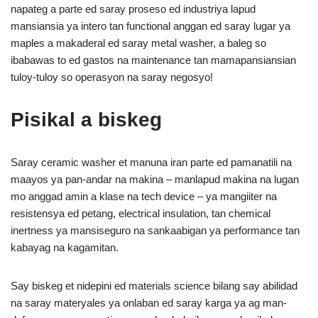
napateg a parte ed saray proseso ed industriya lapud
mansiansia ya intero tan functional anggan ed saray lugar ya
maples a makaderal ed saray metal washer, a baleg so
ibabawas to ed gastos na maintenance tan mamapansiansian
tuloy-tuloy so operasyon na saray negosyo!
Pisikal a biskeg
Saray ceramic washer et manuna iran parte ed pamanatili na
maayos ya pan-andar na makina – manlapud makina na lugan
mo anggad amin a klase na tech device – ya mangiiter na
resistensya ed petang, electrical insulation, tan chemical
inertness ya mansiseguro na sankaabigan ya performance tan
kabayag na kagamitan.
Say biskeg et nidepini ed materials science bilang say abilidad
na saray materyales ya onlaban ed saray karga ya ag man-