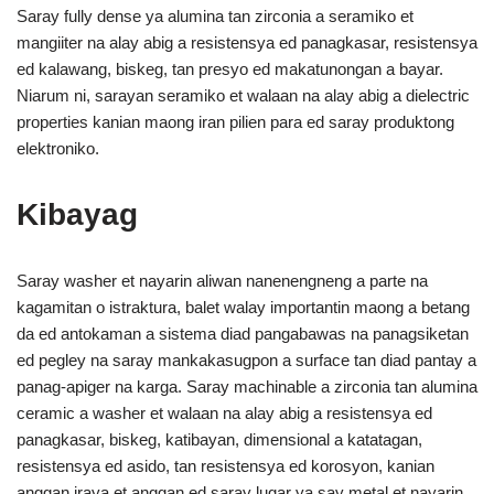
Saray fully dense ya alumina tan zirconia a seramiko et
mangiiter na alay abig a resistensya ed panagkasar, resistensya
ed kalawang, biskeg, tan presyo ed makatunongan a bayar.
Niarum ni, sarayan seramiko et walaan na alay abig a dielectric
properties kanian maong iran pilien para ed saray produktong
elektroniko.
Kibayag
Saray washer et nayarin aliwan nanenengneng a parte na
kagamitan o istraktura, balet walay importantin maong a betang
da ed antokaman a sistema diad pangabawas na panagsiketan
ed pegley na saray mankakasugpon a surface tan diad pantay a
panag-apiger na karga. Saray machinable a zirconia tan alumina
ceramic a washer et walaan na alay abig a resistensya ed
panagkasar, biskeg, katibayan, dimensional a katatagan,
resistensya ed asido, tan resistensya ed korosyon, kanian
anggan iraya et anggan ed saray lugar ya say metal et nayarin