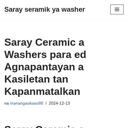
Saray seramik ya washer
Laktawan
paonla
ed
karga
Saray Ceramic a
Washers para ed
Agnapantayan a
Kasiletan tan
Kapanmatalkan
na
manangasikaso88
2024-12-13