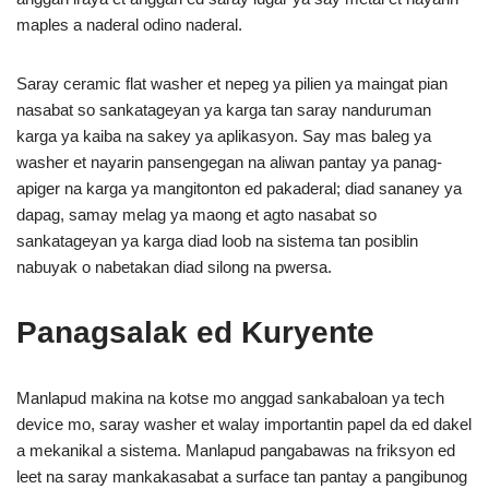
maples a naderal odino naderal.
Saray ceramic flat washer et nepeg ya pilien ya maingat pian
nasabat so sankatageyan ya karga tan saray nanduruman
karga ya kaiba na sakey ya aplikasyon. Say mas baleg ya
washer et nayarin pansengegan na aliwan pantay ya panag-
apiger na karga ya mangitonton ed pakaderal; diad sananey ya
dapag, samay melag ya maong et agto nasabat so
sankatageyan ya karga diad loob na sistema tan posiblin
nabuyak o nabetakan diad silong na pwersa.
Panagsalak ed Kuryente
Manlapud makina na kotse mo anggad sankabaloan ya tech
device mo, saray washer et walay importantin papel da ed dakel
a mekanikal a sistema. Manlapud pangabawas na friksyon ed
leet na saray mankakasabat a surface tan pantay a pangibunog