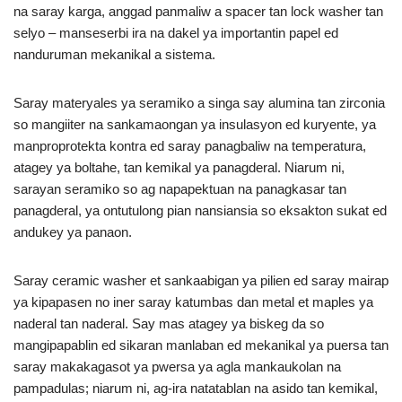
na saray karga, anggad panmaliw a spacer tan lock washer tan
selyo – manseserbi ira na dakel ya importantin papel ed
nanduruman mekanikal a sistema.
Saray materyales ya seramiko a singa say alumina tan zirconia
so mangiiter na sankamaongan ya insulasyon ed kuryente, ya
manproprotekta kontra ed saray panagbaliw na temperatura,
atagey ya boltahe, tan kemikal ya panagderal. Niarum ni,
sarayan seramiko so ag napapektuan na panagkasar tan
panagderal, ya ontutulong pian nansiansia so eksakton sukat ed
andukey ya panaon.
Saray ceramic washer et sankaabigan ya pilien ed saray mairap
ya kipapasen no iner saray katumbas dan metal et maples ya
naderal tan naderal. Say mas atagey ya biskeg da so
mangipapablin ed sikaran manlaban ed mekanikal ya puersa tan
saray makakagasot ya pwersa ya agla mankaukolan na
pampadulas; niarum ni, ag-ira natatablan na asido tan kemikal,