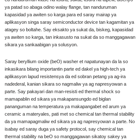
ya patad so abaga odino walay flange, tan nanduruman
kapasidad ya awiten so karga para ed saray mairap ya
aplikasyon singa saray semiconductor device tan kagamitan ya
atagey so boltahe. Say eksakto ya sukat da, biskeg, kapasidad
ya awiten so karga, tan inkasusto na sukat da so manggagawan
sikara ya sankaabigan ya solusyon.
Saray beryllium oxide (beO) washer et napatunayan da la so
inkasikara bilang importantin parte ed dakel ya high-tech ya
aplikasyon lapud resistensya da ed sobran petang ya ag-ira
nadederal, kanian sikara so nagmaliw ya ag napresyowan a
parte. Say pakayari dan man-resisti ed thermal shock so
mamapablin ed sikara ya makapansungdo ed biglan
pananguman na temperatura ya makapangabet ed arum ya
ceramic a materyales, pati met so chemical tan thermal stability
da ya mamapagmaliw ed sikara ya ag napresyowan a parte. No
isabay ed saray duga ya safety protocol, say chemical tan
thermal stability na beO so manggagawan sikatoy sakey ya