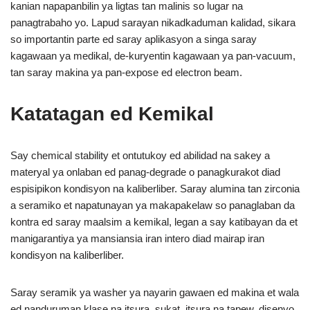
kanian napapanbilin ya ligtas tan malinis so lugar na
panagtrabaho yo. Lapud sarayan nikadkaduman kalidad, sikara
so importantin parte ed saray aplikasyon a singa saray
kagawaan ya medikal, de-kuryentin kagawaan ya pan-vacuum,
tan saray makina ya pan-expose ed electron beam.
Katatagan ed Kemikal
Say chemical stability et ontutukoy ed abilidad na sakey a
materyal ya onlaban ed panag-degrade o panagkurakot diad
espisipikon kondisyon na kaliberliber. Saray alumina tan zirconia
a seramiko et napatunayan ya makapakelaw so panaglaban da
kontra ed saray maalsim a kemikal, legan a say katibayan da et
manigarantiya ya mansiansia iran intero diad mairap iran
kondisyon na kaliberliber.
Saray seramik ya washer ya nayarin gawaen ed makina et wala
ed nanduruman klase na itsura, sukat, itsura na tapew, disenyo