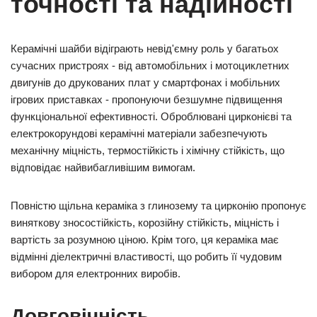
точності та надійності
Керамічні шайби відіграють невід'ємну роль у багатьох
сучасних пристроях - від автомобільних і мотоциклетних
двигунів до друкованих плат у смартфонах і мобільних
ігрових приставках - пропонуючи безшумне підвищення
функціональної ефективності. Оброблювані цирконієві та
електрокорундові керамічні матеріали забезпечують
механічну міцність, термостійкість і хімічну стійкість, що
відповідає найвибагливішим вимогам.
Повністю щільна кераміка з глинозему та цирконію пропонує
виняткову зносостійкість, корозійну стійкість, міцність і
вартість за розумною ціною. Крім того, ця кераміка має
відмінні діелектричні властивості, що робить її чудовим
вибором для електронних виробів.
Довговічність