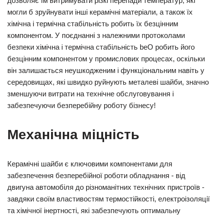
дозволяє їм витримувати різкі перепади температур, які
могли б зруйнувати інші керамічні матеріали, а також їх
хімічна і термічна стабільність робить їх безцінним
компонентом. У поєднанні з належними протоколами
безпеки хімічна і термічна стабільність beO робить його
безцінним компонентом у промислових процесах, оскільки
він залишається неушкодженим і функціональним навіть у
середовищах, які швидко руйнують металеві шайби, значно
зменшуючи витрати на технічне обслуговування і
забезпечуючи безперебійну роботу бізнесу!
Механічна міцність
Керамічні шайби є ключовими компонентами для
забезпечення безперебійної роботи обладнання - від
двигуна автомобіля до різноманітних технічних пристроїв -
завдяки своїм властивостям термостійкості, електроізоляції
та хімічної інертності, які забезпечують оптимальну