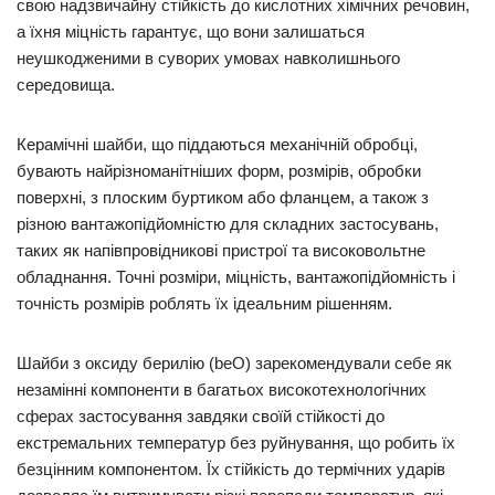
свою надзвичайну стійкість до кислотних хімічних речовин,
а їхня міцність гарантує, що вони залишаться
неушкодженими в суворих умовах навколишнього
середовища.
Керамічні шайби, що піддаються механічній обробці,
бувають найрізноманітніших форм, розмірів, обробки
поверхні, з плоским буртиком або фланцем, а також з
різною вантажопідйомністю для складних застосувань,
таких як напівпровідникові пристрої та високовольтне
обладнання. Точні розміри, міцність, вантажопідйомність і
точність розмірів роблять їх ідеальним рішенням.
Шайби з оксиду берилію (beO) зарекомендували себе як
незамінні компоненти в багатьох високотехнологічних
сферах застосування завдяки своїй стійкості до
екстремальних температур без руйнування, що робить їх
безцінним компонентом. Їх стійкість до термічних ударів