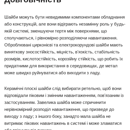
Шайби можуть бути невидимими компонентами обладнання
або конструкцій, але вони відіграють незамінну роль у будь-
якій системі, зменшуючи тертя між поверхнями, що
сполучаються, і рівномірно розподіляючи навантаження.
Оброблювані цирконієві та електрокорундові шайби мають
виняткову зносостійкість, міцність, в'язкість, стабільність
розмірів, кислотостійкість, корозійну стійкість, що робить їх
придатними для використання в середовищах, де метал
може швидко руйнуватися або виходити з ладу.
Керамічні плоскі шайби слід вибирати ретельно, щоб вони
відповідали піковим і змінним навантаженням, пов'язаним із
застосуванням. Завелика шайба може спричинити
нерівномірний розподіл навантаження, що призведе до
виходу з ладу; з іншого боку, занадто мала шайба не
витримає пікових навантажень в системі і може зламатися