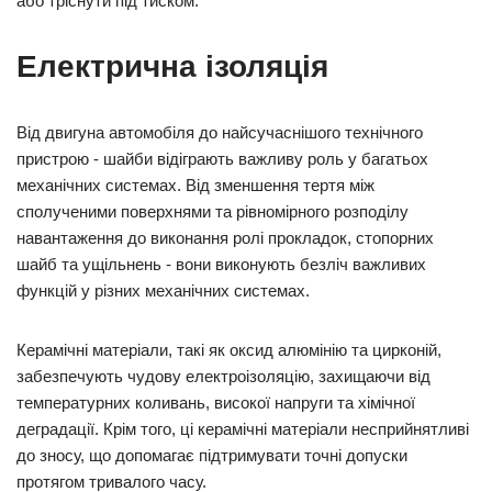
або тріснути під тиском.
Електрична ізоляція
Від двигуна автомобіля до найсучаснішого технічного
пристрою - шайби відіграють важливу роль у багатьох
механічних системах. Від зменшення тертя між
сполученими поверхнями та рівномірного розподілу
навантаження до виконання ролі прокладок, стопорних
шайб та ущільнень - вони виконують безліч важливих
функцій у різних механічних системах.
Керамічні матеріали, такі як оксид алюмінію та цирконій,
забезпечують чудову електроізоляцію, захищаючи від
температурних коливань, високої напруги та хімічної
деградації. Крім того, ці керамічні матеріали несприйнятливі
до зносу, що допомагає підтримувати точні допуски
протягом тривалого часу.