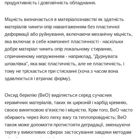
продуктивність і довговічність обладнання.
Міцність визначається в матеріалознавстві як здатність
матеріалів чинити опір навантаженням без пластичної
деформації або руйнування, включаючи механічну міцність,
яка включає в себе компонент пластичності - наскільки
добре матеріал чинить опір локальному стиранню,
спричиненому напруженням - наприклад, "Дурнувата
шпаклівка", яка має пластичність, але не пластичність, і
тому не тріскається при стисканні (хоча з часом вона
здавлюється і втрачає форму).
Оксид берилію (BeO) виділяється серед сучасних
керамічних матеріалів, таких як цирконій і карбід кремнію,
своєю винятковою в'язкістю і міцністю. Крім того, BeO часто
обирають через його легку вагу та теплопровідність; BeO
також може допомогти протистояти деградації, зменшуючи
тертя у вимогливих сферах застосування завдяки методам