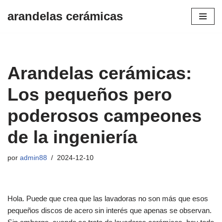
arandelas cerámicas
Saltar
al
contenido
Arandelas cerámicas:
Los pequeños pero
poderosos campeones
de la ingeniería
por
admin88
2024-12-10
Hola. Puede que crea que las lavadoras no son más que esos
pequeños discos de acero sin interés que apenas se observan.