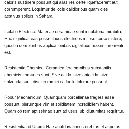
caloris sustinere possunt qui alias res certe liquefacerent aut
corrumperent. Loquimur de locis calidioribus quam dies
aestivus solitus in Sahara.
Isolatio Electrica: Materiae ceramicae sunt insulatoria mirabilia.
Hoc significat eas posse fluxus electricos in ipso cursu sistere,
quod in compluribus applicationibus digitalibus maximi momenti
est.
Resistentia Chemica: Ceramica fere omnibus substantiis
chemicis immunes sunt. Sive acida, sive antacida, sive
solvenda sunt, disci ceramici ea facile tolerare possunt.
Robur Mechanicum: Quamquam porcellanae fragiles esse
possunt, plerumque vim et soliditatem incredibilem habent.
Quam ob rem aptissimae sunt ad usus, ubi diuturnitas requiritur.
Resistentia ad Usum: Hae anuli lavationes crebras et asperas