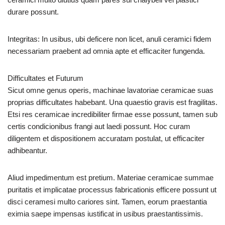
durare possunt.
Integritas: In usibus, ubi deficere non licet, anuli ceramici fidem
necessariam praebent ad omnia apte et efficaciter fungenda.
Difficultates et Futurum
Sicut omne genus operis, machinae lavatoriae ceramicae suas
proprias difficultates habebant. Una quaestio gravis est fragilitas.
Etsi res ceramicae incredibiliter firmae esse possunt, tamen sub
certis condicionibus frangi aut laedi possunt. Hoc curam
diligentem et dispositionem accuratam postulat, ut efficaciter
adhibeantur.
Aliud impedimentum est pretium. Materiae ceramicae summae
puritatis et implicatae processus fabricationis efficere possunt ut
disci ceramesi multo cariores sint. Tamen, eorum praestantia
eximia saepe impensas iustificat in usibus praestantissimis.