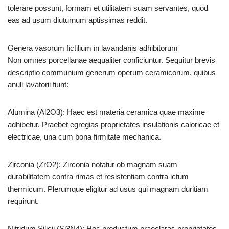
tolerare possunt, formam et utilitatem suam servantes, quod
eas ad usum diuturnum aptissimas reddit.
Genera vasorum fictilium in lavandariis adhibitorum
Non omnes porcellanae aequaliter conficiuntur. Sequitur brevis
descriptio communium generum operum ceramicorum, quibus
anuli lavatorii fiunt:
Alumina (Al2O3): Haec est materia ceramica quae maxime
adhibetur. Praebet egregias proprietates insulationis caloricae et
electricae, una cum bona firmitate mechanica.
Zirconia (ZrO2): Zirconia notatur ob magnam suam
durabilitatem contra rimas et resistentiam contra ictum
thermicum. Plerumque eligitur ad usus qui magnam duritiam
requirunt.
Nitridum Silicii (Si3N4): Hoc productum praeclaras proprietates