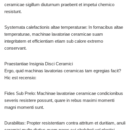
ceramicae sigillum diuturnum praebent et impetui chemico
resistunt.
Systemata calefactionis altae temperaturae: In fornacibus altae
temperaturae, machinae lavatoriae ceramicae suam
integritatem et efficientiam etiam sub calore extremo
conservant.
Praestantiae Insignia Disci Ceramici
Ergo, quid machinas lavatorias ceramicas tam egregias facit?
Hic est recensio:
Fides Sub Prelo: Machinae lavatoriae ceramicae condicionibus
severis resistere possunt, quare in rebus maximi momenti
magni momenti sunt.
Durabilitas: Propter resistentiam contra attritum et duritiam, anuli
ceramici multo diutius quam pares sui chalybeii vel plastici