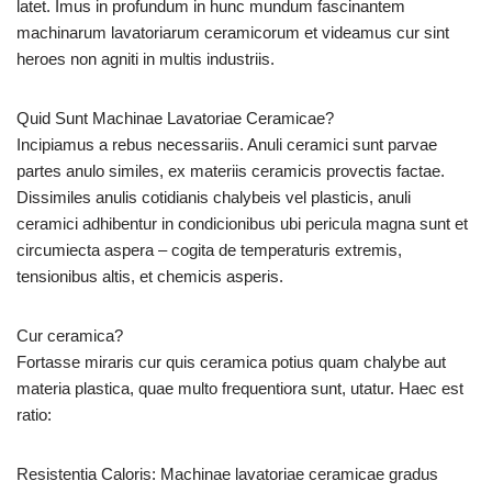
latet. Imus in profundum in hunc mundum fascinantem
machinarum lavatoriarum ceramicorum et videamus cur sint
heroes non agniti in multis industriis.
Quid Sunt Machinae Lavatoriae Ceramicae?
Incipiamus a rebus necessariis. Anuli ceramici sunt parvae
partes anulo similes, ex materiis ceramicis provectis factae.
Dissimiles anulis cotidianis chalybeis vel plasticis, anuli
ceramici adhibentur in condicionibus ubi pericula magna sunt et
circumiecta aspera – cogita de temperaturis extremis,
tensionibus altis, et chemicis asperis.
Cur ceramica?
Fortasse miraris cur quis ceramica potius quam chalybe aut
materia plastica, quae multo frequentiora sunt, utatur. Haec est
ratio:
Resistentia Caloris: Machinae lavatoriae ceramicae gradus