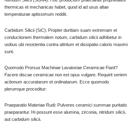
thermicas et mechanicas habet, quod id ad usus altae
temperaturae aptissimum reddit.
Carbidum Silicii (SiC): Propter duritiam suam extremam et
conductionem thermalem notum, carbidum silicii adhibetur in
usibus ubi resistentia contra attritum et dissipatio caloris maximi
sunt.
Quomodo Prorsus Machinae Lavatoriae Ceramicae Fiant?
Facere discae ceramicae non est opus vulgare. Requirit seriem
actionum accuratarum et ordinatarum. Ecce quomodo
plerumque proceditur:
Praeparatio Materiae Rudi: Pulveres ceramici summae puritatis
praeparantur. Hi possunt esse alumina, zirconia, nitridum silicii,
aut carbidum silicii.