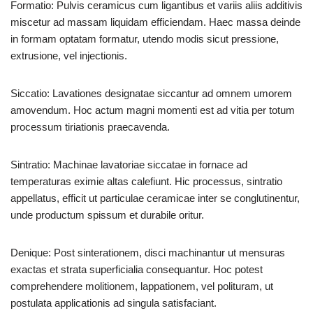
Formatio: Pulvis ceramicus cum ligantibus et variis aliis additivis
miscetur ad massam liquidam efficiendam. Haec massa deinde
in formam optatam formatur, utendo modis sicut pressione,
extrusione, vel injectionis.
Siccatio: Lavationes designatae siccantur ad omnem umorem
amovendum. Hoc actum magni momenti est ad vitia per totum
processum tiriationis praecavenda.
Sintratio: Machinae lavatoriae siccatae in fornace ad
temperaturas eximie altas calefiunt. Hic processus, sintratio
appellatus, efficit ut particulae ceramicae inter se conglutinentur,
unde productum spissum et durabile oritur.
Denique: Post sinterationem, disci machinantur ut mensuras
exactas et strata superficialia consequantur. Hoc potest
comprehendere molitionem, lappationem, vel polituram, ut
postulata applicationis ad singula satisfaciant.