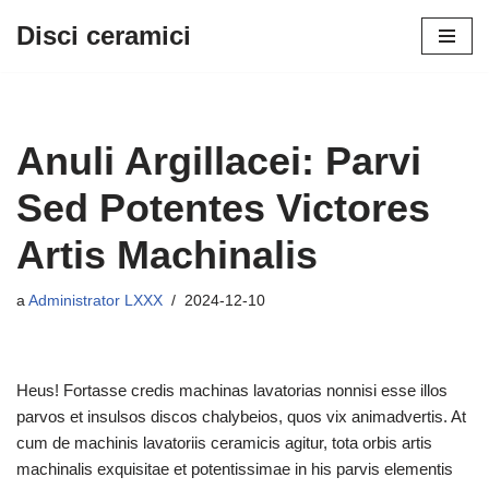
Disci ceramici
Ad
materiam
transili
Anuli Argillacei: Parvi
Sed Potentes Victores
Artis Machinalis
a
Administrator LXXX
2024-12-10
Heus! Fortasse credis machinas lavatorias nonnisi esse illos
parvos et insulsos discos chalybeios, quos vix animadvertis. At
cum de machinis lavatoriis ceramicis agitur, tota orbis artis
machinalis exquisitae et potentissimae in his parvis elementis