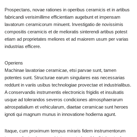
Prospectans, novae rationes in operibus ceramicis et in artibus
fabricandi verisimillime efficientiam augebunt et impensam
lavatorum ceramicorum minuent. Investigatio de novissimis
compositis ceramicis et de melioratis sinterendi artibus potest
etiam ad proprietates meliores et ad maiorem usum per varias
industrias efficere.
Operiens
Machinae lavatoriae ceramicae, etsi parvae sunt, tamen
potentes sunt. Structurae earum singulares eas necessarias
reddunt in variis usibus technologiae provectae et industrialibus.
A conservandis instrumentis electronicis frigidis et insulsatis
usque ad tolerandos severos condiciones atmosphaerarum
aërospatialium et vehicularum, diaetae ceramicae sunt heroes
ignoti qui magnum munus in innovatione hodierna agunt.
Itaque, cum proximum tempus miraris fidem instrumentorum