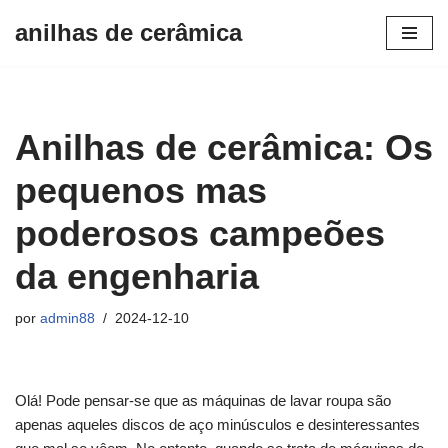
anilhas de cerâmica
Avançar
para
o
conteúdo
Anilhas de cerâmica: Os
pequenos mas
poderosos campeões
da engenharia
por
admin88
2024-12-10
Olá! Pode pensar-se que as máquinas de lavar roupa são
apenas aqueles discos de aço minúsculos e desinteressantes