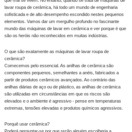
que mal se vêem. No entanto, quando se trata de máquinas de
lavar roupa de cerâmica, há todo um mundo de engenharia
sofisticada e de alto desempenho escondido nestes pequenos
elementos. Vamos dar um mergulho profundo no fascinante
mundo das máquinas de lavar em cerâmica e ver porque é que
são os heróis não reconhecidos em muitas indústrias.
O que são exatamente as máquinas de lavar roupa de
cerâmica?
Comecemos pelo essencial. As anilhas de cerâmica são
componentes pequenos, semelhantes a anéis, fabricados a
partir de produtos cerâmicos avançados. Ao contrário das
anilhas diárias de aço ou de plástico, as anilhas de cerâmica
são utilizadas em circunstâncias em que os riscos são
elevados e o ambiente é agressivo - pense em temperaturas
extremas, tensões elevadas e produtos químicos agressivos.
Porquê usar cerâmica?
Poderá perguntar-se por que razão alguém escolheria a