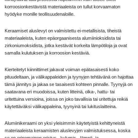
korroosionkestävistä materiaaleista on tullut korvaamaton
hyödyke monille teollisuudenaloille.
Keraamiset aluslevyt on valmistettu ei-metallisista, tiheistä
materiaaleista, kuten epäorgaanisesta alumiinioksidista tai
zirkoniumoksidista, jotka kestävät korkeita lämpötiloja ja ovat
samalla kulutuksen ja korroosion kestäviä.
Kierteitetyt kiinnittimet jakavat voiman epätasaisesti koko
pituudeltaan, ja välikappaleiden ja tyynyjen tehtävänä on hajottaa
tämä jännitys ja jakaa se tasaisesti kohteen pinnalle. Tyynyjä on
saatavana eri muodoissa, kuten litteinä, olka-, hattu- tai
uritettuina versioina, joissa on joko tavallisia tai uritettuja reikiä
käytettäväksi välikappaleina, tyynyinä tai lukituslaitteina.
Alumiinikeraami on yksi yleisimmin käytetyistä kehittyneistä
materiaaleista keraamisten aluslevyjen valmistuksessa, koska
se on erinomainen eristys-, kulumis-, lämpö- ja