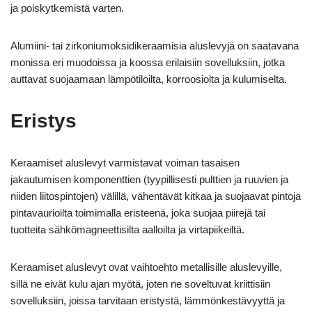
ja poiskytkemistä varten.
Alumiini- tai zirkoniumoksidikeraamisia aluslevyjä on saatavana
monissa eri muodoissa ja koossa erilaisiin sovelluksiin, jotka
auttavat suojaamaan lämpötiloilta, korroosiolta ja kulumiselta.
Eristys
Keraamiset aluslevyt varmistavat voiman tasaisen
jakautumisen komponenttien (tyypillisesti pulttien ja ruuvien ja
niiden liitospintojen) välillä, vähentävät kitkaa ja suojaavat pintoja
pintavaurioilta toimimalla eristeenä, joka suojaa piirejä tai
tuotteita sähkömagneettisilta aalloilta ja virtapiikeiltä.
Keraamiset aluslevyt ovat vaihtoehto metallisille aluslevyille,
sillä ne eivät kulu ajan myötä, joten ne soveltuvat kriittisiin
sovelluksiin, joissa tarvitaan eristystä, lämmönkestävyyttä ja