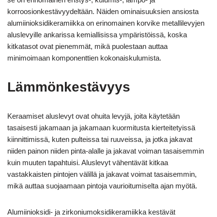
korroosionkestävyydeltään. Näiden ominaisuuksien ansiosta
alumiinioksidikeramiikka on erinomainen korvike metallilevyjen
aluslevyille ankarissa kemiallisissa ympäristöissä, koska
kitkatasot ovat pienemmät, mikä puolestaan auttaa
minimoimaan komponenttien kokonaiskulumista.
Lämmönkestävyys
Keraamiset aluslevyt ovat ohuita levyjä, joita käytetään
tasaisesti jakamaan ja jakamaan kuormitusta kierteitetyissä
kiinnittimissä, kuten pulteissa tai ruuveissa, ja jotka jakavat
niiden painon niiden pinta-alalle ja jakavat voiman tasaisemmin
kuin muuten tapahtuisi. Aluslevyt vähentävät kitkaa
vastakkaisten pintojen välillä ja jakavat voimat tasaisemmin,
mikä auttaa suojaamaan pintoja vaurioitumiselta ajan myötä.
Alumiinioksidi- ja zirkoniumoksidikeramiikka kestävät