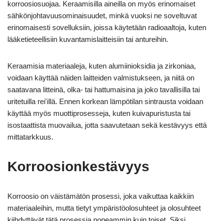
korroosiosuojaa. Keraamisilla aineilla on myös erinomaiset
sähkönjohtavuusominaisuudet, minkä vuoksi ne soveltuvat
erinomaisesti sovelluksiin, joissa käytetään radioaaltoja, kuten
lääketieteellisiin kuvantamislaitteisiin tai antureihin.
Keraamisia materiaaleja, kuten alumiinioksidia ja zirkoniaa,
voidaan käyttää näiden laitteiden valmistukseen, ja niitä on
saatavana litteinä, olka- tai hattumaisina ja joko tavallisilla tai
uritetuilla rei'illä. Ennen korkean lämpötilan sintrausta voidaan
käyttää myös muottiprosesseja, kuten kuivapuristusta tai
isostaattista muovailua, jotta saavutetaan sekä kestävyys että
mittatarkkuus.
Korroosionkestävyys
Korroosio on väistämätön prosessi, joka vaikuttaa kaikkiin
materiaaleihin, mutta tietyt ympäristöolosuhteet ja olosuhteet
kiihdyttävät tätä prosessia nopeammin kuin toiset. Siksi