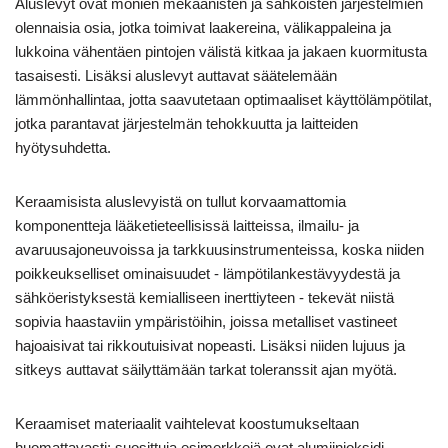
Aluslevyt ovat monien mekaanisten ja sähköisten järjestelmien
olennaisia osia, jotka toimivat laakereina, välikappaleina ja
lukkoina vähentäen pintojen välistä kitkaa ja jakaen kuormitusta
tasaisesti. Lisäksi aluslevyt auttavat säätelemään
lämmönhallintaa, jotta saavutetaan optimaaliset käyttölämpötilat,
jotka parantavat järjestelmän tehokkuutta ja laitteiden
hyötysuhdetta.
Keraamisista aluslevyistä on tullut korvaamattomia
komponentteja lääketieteellisissä laitteissa, ilmailu- ja
avaruusajoneuvoissa ja tarkkuusinstrumenteissa, koska niiden
poikkeukselliset ominaisuudet - lämpötilankestävyydestä ja
sähköeristyksestä kemialliseen inerttiyteen - tekevät niistä
sopivia haastaviin ympäristöihin, joissa metalliset vastineet
hajoaisivat tai rikkoutuisivat nopeasti. Lisäksi niiden lujuus ja
sitkeys auttavat säilyttämään tarkat toleranssit ajan myötä.
Keraamiset materiaalit vaihtelevat koostumukseltaan
huomattavasti; suosittuja esimerkkejä ovat alumiinioksidi