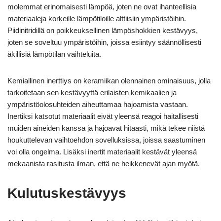
molemmat erinomaisesti lämpöä, joten ne ovat ihanteellisia
materiaaleja korkeille lämpötiloille alttiisiin ympäristöihin.
Piidinitridillä on poikkeuksellinen lämpöshokkien kestävyys,
joten se soveltuu ympäristöihin, joissa esiintyy säännöllisesti
äkillisiä lämpötilan vaihteluita.
Kemiallinen inerttiys on keramiikan olennainen ominaisuus, jolla
tarkoitetaan sen kestävyyttä erilaisten kemikaalien ja
ympäristöolosuhteiden aiheuttamaa hajoamista vastaan.
Inertiksi katsotut materiaalit eivät yleensä reagoi haitallisesti
muiden aineiden kanssa ja hajoavat hitaasti, mikä tekee niistä
houkuttelevan vaihtoehdon sovelluksissa, joissa saastuminen
voi olla ongelma. Lisäksi inertit materiaalit kestävät yleensä
mekaanista rasitusta ilman, että ne heikkenevät ajan myötä.
Kulutuskestävyys