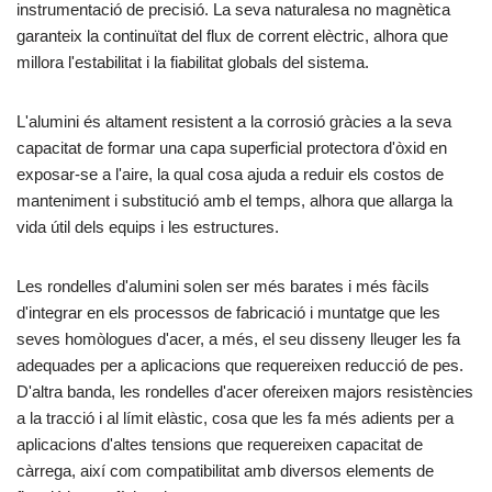
instrumentació de precisió. La seva naturalesa no magnètica
garanteix la continuïtat del flux de corrent elèctric, alhora que
millora l'estabilitat i la fiabilitat globals del sistema.
L'alumini és altament resistent a la corrosió gràcies a la seva
capacitat de formar una capa superficial protectora d'òxid en
exposar-se a l'aire, la qual cosa ajuda a reduir els costos de
manteniment i substitució amb el temps, alhora que allarga la
vida útil dels equips i les estructures.
Les rondelles d'alumini solen ser més barates i més fàcils
d'integrar en els processos de fabricació i muntatge que les
seves homòlogues d'acer, a més, el seu disseny lleuger les fa
adequades per a aplicacions que requereixen reducció de pes.
D'altra banda, les rondelles d'acer ofereixen majors resistències
a la tracció i al límit elàstic, cosa que les fa més adients per a
aplicacions d'altes tensions que requereixen capacitat de
càrrega, així com compatibilitat amb diversos elements de