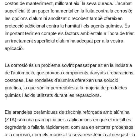
costos de manteniment, millorant així la seva durada. L'acabat
superficial té un paper fonamental en la lluita contra la corrosió;
les opcions d'alumini anoditzat o recobert també ofereixen
protecció addicional contra la humitat i els agents químics. És
important tenir en compte els factors ambientals a l'hora de triar
un tractament superficial d'alumina adequat per a la vostra
aplicació.
La corrosió és un problema sovint passat per alt en la indústria
de l'automoció, que provoca components danyats i reparacions
costoses. Les rondelles d'alumina ofereixen una solució
pràctica, ja que són impermeables a la majoria de productes
químics i àcids utilitzats durant les reparacions.
Els arandeles ceràmiques de zircònia reforçada amb alúmina
(ZTA) són una gran opció per a aplicacions en què el metall es
degradaria o fallaria ràpidament, com ara en entorns propensos
a la corrosió, com els marins. La seva resistència al desgast i la