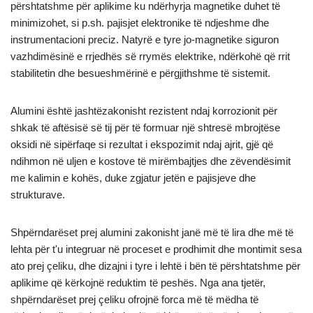
përshtatshme për aplikime ku ndërhyrja magnetike duhet të
minimizohet, si p.sh. pajisjet elektronike të ndjeshme dhe
instrumentacioni preciz. Natyrë e tyre jo-magnetike siguron
vazhdimësinë e rrjedhës së rrymës elektrike, ndërkohë që rrit
stabilitetin dhe besueshmërinë e përgjithshme të sistemit.
Alumini është jashtëzakonisht rezistent ndaj korrozionit për
shkak të aftësisë së tij për të formuar një shtresë mbrojtëse
oksidi në sipërfaqe si rezultat i ekspozimit ndaj ajrit, gjë që
ndihmon në uljen e kostove të mirëmbajtjes dhe zëvendësimit
me kalimin e kohës, duke zgjatur jetën e pajisjeve dhe
strukturave.
Shpërndarëset prej alumini zakonisht janë më të lira dhe më të
lehta për t'u integruar në proceset e prodhimit dhe montimit sesa
ato prej çeliku, dhe dizajni i tyre i lehtë i bën të përshtatshme për
aplikime që kërkojnë reduktim të peshës. Nga ana tjetër,
shpërndarëset prej çeliku ofrojnë forca më të mëdha të