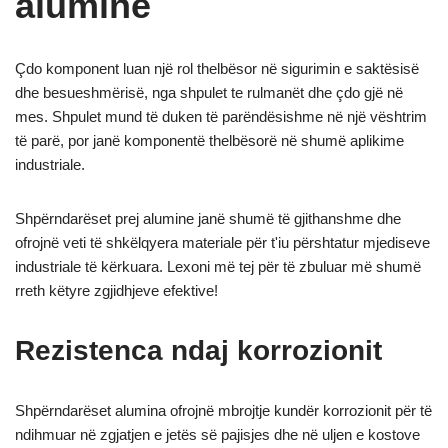
alumine
Çdo komponent luan një rol thelbësor në sigurimin e saktësisë
dhe besueshmërisë, nga shpulet te rulmanët dhe çdo gjë në
mes. Shpulet mund të duken të parëndësishme në një vështrim
të parë, por janë komponentë thelbësorë në shumë aplikime
industriale.
Shpërndarëset prej alumine janë shumë të gjithanshme dhe
ofrojnë veti të shkëlqyera materiale për t'iu përshtatur mjediseve
industriale të kërkuara. Lexoni më tej për të zbuluar më shumë
rreth këtyre zgjidhjeve efektive!
Rezistenca ndaj korrozionit
Shpërndarëset alumina ofrojnë mbrojtje kundër korrozionit për të
ndihmuar në zgjatjen e jetës së pajisjes dhe në uljen e kostove