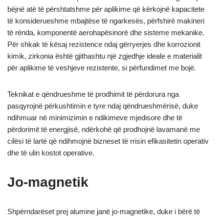
bëjnë atë të përshtatshme për aplikime që kërkojnë kapacitete
të konsiderueshme mbajtëse të ngarkesës, përfshirë makineri
të rënda, komponentë aerohapësinorë dhe sisteme mekanike.
Për shkak të kësaj rezistence ndaj gërryerjes dhe korrozionit
kimik, zirkonia është gjithashtu një zgjedhje ideale e materialit
për aplikime të veshjeve rezistente, si përfundimet me bojë.
Teknikat e qëndrueshme të prodhimit të përdorura nga
pasqyrojnë përkushtimin e tyre ndaj qëndrueshmërisë, duke
ndihmuar në minimizimin e ndikimeve mjedisore dhe të
përdorimit të energjisë, ndërkohë që prodhojnë lavamanë me
cilësi të lartë që ndihmojnë bizneset të rrisin efikasitetin operativ
dhe të ulin kostot operative.
Jo-magnetik
Shpërndarëset prej alumine janë jo-magnetike, duke i bërë të