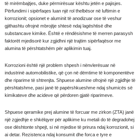
të mirëmbajtjes, duke përmirësuar kështu jetën e pajisjes.
Përfundimi i sipërfaqes luan një rol thelbësor në luftimin e
korrozionit; opsionet e aluminit të anodizuar ose të veshur
gjithashtu ofrojnë mbrojtje shtesë ndaj lagështisë dhe
substancave kimike. Është e rëndësishme të merren parasysh
faktorët mjedisorë kur zgjidhni një trajtim sipërfaqësor me
alumina të përshtatshëm për aplikimin tuaj.
Korrozioni është një problem shpesh i nënvlerësuar në
industrinë automobilistike, që çon në dëmtime të komponentëve
dhe riparime të shtrenjta. Shpuese alumine ofrojnë një zgjidhje të
përshtatshme, pasi janë të papërshkueshme ndaj shumicës së
kimikateve dhe acideve që përdoren gjatë riparimeve.
Shpuese qeramike prej alumine të forcuar me zirkon (ZTA) janë
një zgjedhje e shkëlqyer për aplikime ku metali do të degradohej
ose dështonte shpejt, si në mjedise të prirura ndaj korrozionit, si
ai detar. Rezistenca ndaj konsumit dhe forca e tyre e