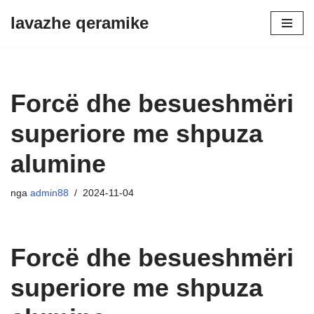
lavazhe qeramike
Shko
te
përmbajtja
Forcë dhe besueshmëri
superiore me shpuza
alumine
nga
admin88
2024-11-04
Forcë dhe besueshmëri
superiore me shpuza