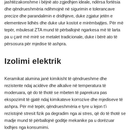
jashtëzakonshme i bëjnë ato zgjedhjen ideale, ndërsa fortësia
dhe qëndrueshmëria ndihmojnë në sigurimin e tolerancave
precize dhe parandalimin e dridhjeve, duke zgjatur jetën e
elementeve lidhës dhe duke ulur kostot e mirëmbajtjes. Për më
tepër, mbulesat ZTA mund të përballojnë ngarkesa më të larta
pa u çarë më mirë se metalet tradicionale, duke i bërë ato të
përsosura për mjedise të ashpra.
Izolimi elektrik
Keramikat alumina janë kimikisht të qëndrueshme dhe
rezistente ndaj acidëve dhe alkalive në temperatura të
moderuara, që do të thotë se mbeten të paprekura pas
ekspozimit të gjatë ndaj kimikateve korrozive dhe mjediseve të
ashpra. Për më tepër, qëndrueshmëria e tyre u lejon t'i
rezistojnë stresit fizik pa degradim nga ai stres, që do të thotë se
madje mund të përballojnë goditje mekanike pa u dorëzuar
lodhjes nga konsumimi.