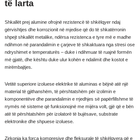
të larta
Shkallët prej alumine ofrojnë rezistencë të shkëlqyer ndaj
gërvishtjes dhe korrozionit në mjedise që do të shkatërronin
shpejt shkallët metalike, ndërsa rezistenca e tyre më e madhe
ndihmon në parandalimin e çarjeve të shkaktuara nga stresi ose
ndryshimet e temperaturës – duke i ndihmuar të ruajnë formën
më gjatë, dhe kështu duke ulur kohën e ndalimit dhe kostot e
mirëmbajtjes.
Vetitë superiore izoluese elektrike të aluminas e bëjnë atë një
material të gjithanshëm, të përshtatshëm për izolimin e
komponentëve dhe parandalimin e rrjedhjes së papërfillshme të
rrymës në sisteme që funksionojnë me mijëra volt, gjë që e bën
atë të përshtatshëm për izolatorë të bujësave, substrate
elektronike dhe shpuese izoluese.
Zirkonia ka forca kompresive dhe fleksurale të shkëlqyera që e