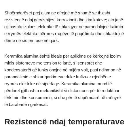
Shpërndarëset prej alumine ofrojnë më shumë se thjesht
rezistencë ndaj gërvishtjes, korrozionit dhe kimikateve; ato janë
gjithashtu izolues elektrikë të shkëlqyer që parandalojnë kalimin
e rrymës elektrike përmes rrugëve të paqëllimta dhe shkaktojnë
dëme në sistem ose në qark.
Keramika alumina është ideale për aplikime që kërkojnë izolim
midis sistemeve me tension të lartë, si sensorët dhe
kondensatorët që funksionojnë në mijëra volt, pasi ndihmon në
parandalimin e shkurtqarkimeve duke kufizuar rrjedhën e
rrymës elektrike në sipërfaqe. Keramika alumina mund të
përdoret gjithashtu mekanikisht si distancues për të reduktuar
fërkimin dhe konsumimin, si dhe për të shpërndarë në mënyrë
të barabartë ngarkesat.
Rezistencë ndaj temperaturave