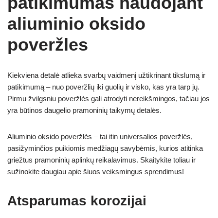
patikimumas naudojant
aliuminio oksido
poveržles
Kiekviena detalė atlieka svarbų vaidmenį užtikrinant tikslumą ir
patikimumą – nuo poveržlių iki guolių ir visko, kas yra tarp jų.
Pirmu žvilgsniu poveržlės gali atrodyti nereikšmingos, tačiau jos
yra būtinos daugelio pramoninių taikymų detalės.
Aliuminio oksido poveržlės – tai itin universalios poveržlės,
pasižyminčios puikiomis medžiagų savybėmis, kurios atitinka
griežtus pramoninių aplinkų reikalavimus. Skaitykite toliau ir
sužinokite daugiau apie šiuos veiksmingus sprendimus!
Atsparumas korozijai