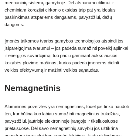
mechaninių sistemų gamyboje. Dėl atsparumo dilimui ir
cheminiam korozijai cirkonio oksidas taip pat yra idealus
pasirinkimas atspariems dangalams, pavyzdžiui, dažų
dangoms.
Įmonės taikomos tvarios gamybos technologijos atspindi jos
įsipareigojimą tvarumui – jos padeda sumažinti poveikį aplinkai
ir energijos suvartojimą, tuo pačiu gaminant aukščiausios
kokybės plovimo mašinas, kurios padeda įmonėms didinti
veiklos efektyvumą ir mažinti veiklos sąnaudas.
Nemagnetinis
Alumininės poveržlės yra nemagnetinės, todėl jos tinka naudoti
ten, kur būtina kuo labiau sumažinti magnetinius trukdžius,
pavyzdžiui, jautrioje elektroninėje įrangoje ir tiksliuosiuose
prietaisuose. Dėl savo nemagnetinių savybių jos užtikrina
nepertraukiamą elektros srovės tekėjimą, kartu didindamos