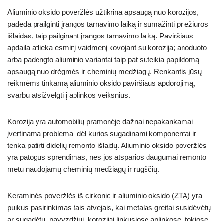
Aliuminio oksido poveržlės užtikrina apsaugą nuo korozijos,
padeda prailginti įrangos tarnavimo laiką ir sumažinti priežiūros
išlaidas, taip pailginant įrangos tarnavimo laiką. Paviršiaus
apdaila atlieka esminį vaidmenį kovojant su korozija; anoduoto
arba padengto aliuminio variantai taip pat suteikia papildomą
apsaugą nuo drėgmės ir cheminių medžiagų. Renkantis jūsų
reikmėms tinkamą aliuminio oksido paviršiaus apdorojimą,
svarbu atsižvelgti į aplinkos veiksnius.
Korozija yra automobilių pramonėje dažnai nepakankamai
įvertinama problema, dėl kurios sugadinami komponentai ir
tenka patirti didelių remonto išlaidų. Aliuminio oksido poveržlės
yra patogus sprendimas, nes jos atsparios daugumai remonto
metu naudojamų cheminių medžiagų ir rūgščių.
Keraminės poveržlės iš cirkonio ir aliuminio oksido (ZTA) yra
puikus pasirinkimas tais atvejais, kai metalas greitai susidėvėtų
ar sugadėtų, pavyzdžiui, korozijai linkusiose aplinkose, tokiose