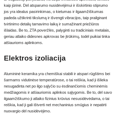
kaip jūrinė. Dėl atsparumo nusidėvėjimui ir išskirtinio stiprumo
jos yra idealus pasirinkimas, o kietumas ir ilgaamžiškumas
padeda užtikrinti tikslumą ir išvengti vibracijos, taip prailginant
tvirtinimo detalių tarnavimo laiką ir sumažinant priežiūros
išlaidas. Be to, ZTA poveržlės, palyginti su tradiciniais metalais,
geriau atlaiko didesnes apkrovas be įtrūkimų, todėl puikiai tinka
atšiaurioms aplinkoms.
Elektros izoliacija
Alumininė keramika yra chemiškai stabili ir atspari rūgštims bei
šarmams vidutinėse temperatūrose, o tai reiškia, kad ji išlieka
nesugadinta net po ilgo sąlyčio su ėsdinančiomis cheminėmis
medžiagomis ir atšiauriomis aplinkos sąlygomis. Be to, dėl savo
ilgaamžiškumo ji atlaiko fizinius krūvius nesusidėvėdama, o tai
reiškia, kad ji gali ištverti net mechaninius smūgius ir nepatirti
nuovargio dėl nusidėvėjimo.