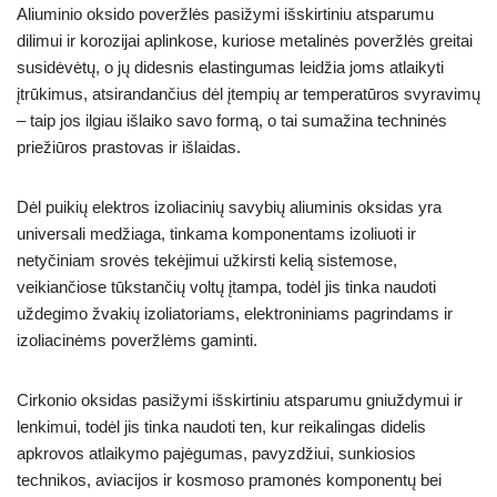
Aliuminio oksido poveržlės pasižymi išskirtiniu atsparumu
dilimui ir korozijai aplinkose, kuriose metalinės poveržlės greitai
susidėvėtų, o jų didesnis elastingumas leidžia joms atlaikyti
įtrūkimus, atsirandančius dėl įtempių ar temperatūros svyravimų
– taip jos ilgiau išlaiko savo formą, o tai sumažina techninės
priežiūros prastovas ir išlaidas.
Dėl puikių elektros izoliacinių savybių aliuminis oksidas yra
universali medžiaga, tinkama komponentams izoliuoti ir
netyčiniam srovės tekėjimui užkirsti kelią sistemose,
veikiančiose tūkstančių voltų įtampa, todėl jis tinka naudoti
uždegimo žvakių izoliatoriams, elektroniniams pagrindams ir
izoliacinėms poveržlėms gaminti.
Cirkonio oksidas pasižymi išskirtiniu atsparumu gniuždymui ir
lenkimui, todėl jis tinka naudoti ten, kur reikalingas didelis
apkrovos atlaikymo pajėgumas, pavyzdžiui, sunkiosios
technikos, aviacijos ir kosmoso pramonės komponentų bei