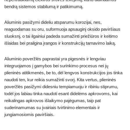
bendrą sistemos stabilumą ir patikimumą.
Aliuminis pasižymi dideliu atsparumu korozijai, nes,
reaguodamas su oru, suformuoja apsauginį oksido paviršiaus
sluoksnį, o tai ilgainiui padeda sumažinti priežiūros ir keitimo
išlaidas bei prailgina įrangos ir konstrukcijų tarnavimo laiką.
Aliuminio poveržlės paprastai yra pigesnės ir lengviau
integruojamos į gamybos bei surinkimo procesus nei jų
plieninės atitikmenės, be to, dėl lengvos konstrukcijos jos tinka
naudoti ten, kur reikia sumažinti svorį. Kita vertus, plieninės
poveržlės pasižymi didesniu tempiamuoju ir ribiniu stiprumu,
todėl jos labiau tinka naudoti esant didelėms apkrovoms, kai
reikalingas apkrovos išlaikymo pajėgumas, taip pat
suderinamumas su įvairiais tvirtinimo elementais ir
jungiamosiomis paviršiais.