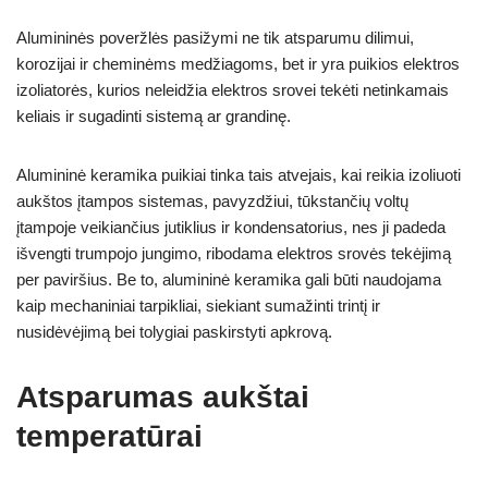
Alumininės poveržlės pasižymi ne tik atsparumu dilimui,
korozijai ir cheminėms medžiagoms, bet ir yra puikios elektros
izoliatorės, kurios neleidžia elektros srovei tekėti netinkamais
keliais ir sugadinti sistemą ar grandinę.
Alumininė keramika puikiai tinka tais atvejais, kai reikia izoliuoti
aukštos įtampos sistemas, pavyzdžiui, tūkstančių voltų
įtampoje veikiančius jutiklius ir kondensatorius, nes ji padeda
išvengti trumpojo jungimo, ribodama elektros srovės tekėjimą
per paviršius. Be to, alumininė keramika gali būti naudojama
kaip mechaniniai tarpikliai, siekiant sumažinti trintį ir
nusidėvėjimą bei tolygiai paskirstyti apkrovą.
Atsparumas aukštai
temperatūrai