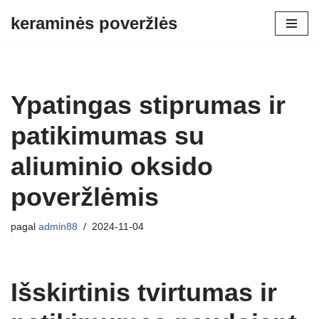
keraminės poveržlės
Pereiti
prie
turinio
Ypatingas stiprumas ir
patikimumas su
aliuminio oksido
poveržlėmis
pagal
admin88
2024-11-04
Išskirtinis tvirtumas ir