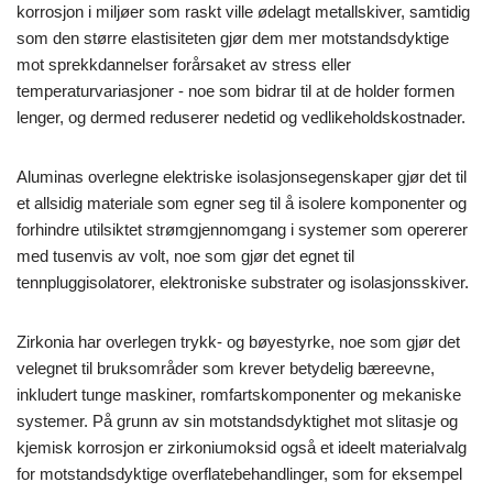
korrosjon i miljøer som raskt ville ødelagt metallskiver, samtidig
som den større elastisiteten gjør dem mer motstandsdyktige
mot sprekkdannelser forårsaket av stress eller
temperaturvariasjoner - noe som bidrar til at de holder formen
lenger, og dermed reduserer nedetid og vedlikeholdskostnader.
Aluminas overlegne elektriske isolasjonsegenskaper gjør det til
et allsidig materiale som egner seg til å isolere komponenter og
forhindre utilsiktet strømgjennomgang i systemer som opererer
med tusenvis av volt, noe som gjør det egnet til
tennpluggisolatorer, elektroniske substrater og isolasjonsskiver.
Zirkonia har overlegen trykk- og bøyestyrke, noe som gjør det
velegnet til bruksområder som krever betydelig bæreevne,
inkludert tunge maskiner, romfartskomponenter og mekaniske
systemer. På grunn av sin motstandsdyktighet mot slitasje og
kjemisk korrosjon er zirkoniumoksid også et ideelt materialvalg
for motstandsdyktige overflatebehandlinger, som for eksempel