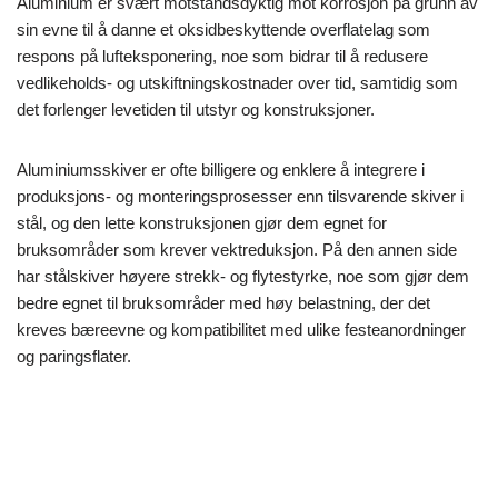
Aluminium er svært motstandsdyktig mot korrosjon på grunn av
sin evne til å danne et oksidbeskyttende overflatelag som
respons på lufteksponering, noe som bidrar til å redusere
vedlikeholds- og utskiftningskostnader over tid, samtidig som
det forlenger levetiden til utstyr og konstruksjoner.
Aluminiumsskiver er ofte billigere og enklere å integrere i
produksjons- og monteringsprosesser enn tilsvarende skiver i
stål, og den lette konstruksjonen gjør dem egnet for
bruksområder som krever vektreduksjon. På den annen side
har stålskiver høyere strekk- og flytestyrke, noe som gjør dem
bedre egnet til bruksområder med høy belastning, der det
kreves bæreevne og kompatibilitet med ulike festeanordninger
og paringsflater.