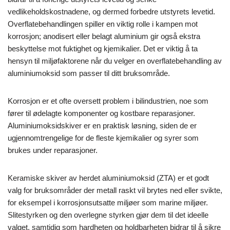
vedlikeholdskostnadene, og dermed forbedre utstyrets levetid.
Overflatebehandlingen spiller en viktig rolle i kampen mot
korrosjon; anodisert eller belagt aluminium gir også ekstra
beskyttelse mot fuktighet og kjemikalier. Det er viktig å ta
hensyn til miljøfaktorene når du velger en overflatebehandling av
aluminiumoksid som passer til ditt bruksområde.
Korrosjon er et ofte oversett problem i bilindustrien, noe som
fører til ødelagte komponenter og kostbare reparasjoner.
Aluminiumoksidskiver er en praktisk løsning, siden de er
ugjennomtrengelige for de fleste kjemikalier og syrer som
brukes under reparasjoner.
Keramiske skiver av herdet aluminiumoksid (ZTA) er et godt
valg for bruksområder der metall raskt vil brytes ned eller svikte,
for eksempel i korrosjonsutsatte miljøer som marine miljøer.
Slitestyrken og den overlegne styrken gjør dem til det ideelle
valget, samtidig som hardheten og holdbarheten bidrar til å sikre