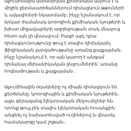
Ալյումինային կերամիկան քիմիապես կայուն է և
միջին ջերմաստիճաններում դիմացկուն թթուների
և ալկալիների նկատմամբ, ինչը նշանակում է, որ
երկար ժամանակ կոռոզիոն քիմիական նյութերի և
խիստ միջավայրերի ազդեցության տակ մնալուց
հետո այն չի վնասվում։ Բացի այդ, դրա
դիմացկունությունը թույլ է տալիս դիմակայել
ֆիզիկական լարվածությանը առանց քայքայման,
ինչը նշանակում է, որ այն կարող է անգամ
դիմանալ մեխանիկական ցնցումներին՝ առանց
հոգնածության և քայքայման։.
Ալյումինային օղակները ոչ միայն դիմացկուն են
քերծմանը, կոռոզիային և քիմիական նյութերին,
այլև գերազանց էլեկտրական մեկուսիչներ են,
որոնք թույլ չեն տալիս էլեկտրական հոսանքին
անցնել ոչ նախատեսված ուղիներով և վնասել
համակարգը կամ շղթան։.