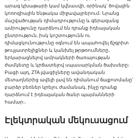
արագ կխաթարի կամ կվնասվի, օրինակ՝ ծովային
կոռոզիային ենթակա միջավայրերում։ Նրանց
մաշվածության դիմադրությունը և գերազանց
ամրությունը դարձնում են դրանք իդեալական
ընտրություն, իսկ կոշտությունն ու
դիմացկունությունը օգնում են ապահովել ճշգրիտ
թույլատրելիքներ և կանխել թրթռումները,
երկարացնելով ամրակների ծառայության
ժամկետը և կրճատելով սպասարկման ծախսերը։
Բացի այդ, ZTA լվացիչները ավանդական
մետաղներից ավելի լավ են դիմանում ճաքոտմանը՝
բարձր բեռներ կրելու ժամանակ, ինչը դրանք
դարձնում է իդեալական ծանր պայմանների
համար։.
Էլեկտրական մեկուսացում